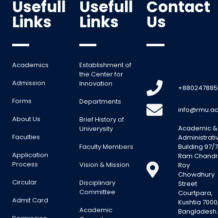
Usefull
Usefull
Contact
Links
Links
Us
Academics
Establishment of
the Center for
Admission
Innovation
+880247885
Forms
Departments
info@rmu.ac
About Us
Brief History of
Academic &
Univerysity
Faculties
Administrati
Faculty Members
Building 97/7
Application
Ram Chand
Process
Vision & Mission
Roy
Chowdhury
Circular
Disciplinary
Street
Committee
Courtpara,
Admit Card
Kushtia 7000
Academic
Bangladesh